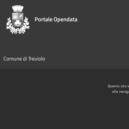
Portale Opendata
Comune di Treviolo
Partita IVA dell'amministrazione: 00330220161
PEC:
comune.treviolo@legalmail.it
Questo sito 
alla navig
Telefono:
035 205 9111
RSS
Accessibilità
Privacy
Cookie
Mappa del sito