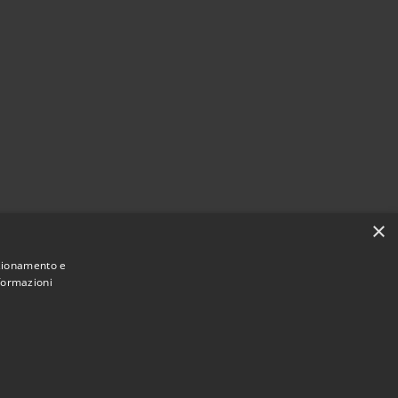
×
nzionamento e
nformazioni
Municipium
Accesso redazione
6 • Portale Opendata • Powered by
•