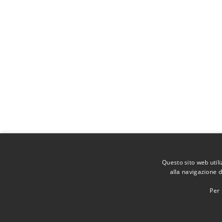
Questo sito web util
alla navigazione d
Per 