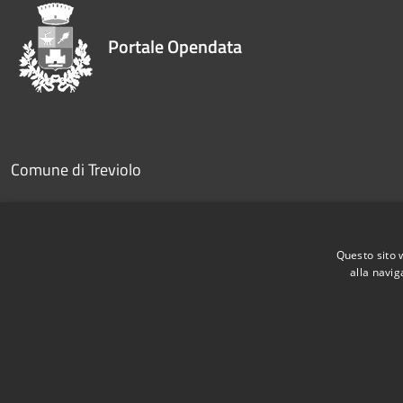
Portale Opendata
Comune di Treviolo
Partita IVA dell'amministrazione: 00330220161
PEC:
comune.treviolo@legalmail.it
Questo sito 
alla navig
Telefono:
035 205 9111
RSS
Accessibilità
Privacy
Cookie
Mappa del sito