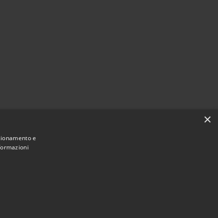
×
nzionamento e
nformazioni
Municipium
Accesso redazione
6 • Portale Opendata • Powered by
•